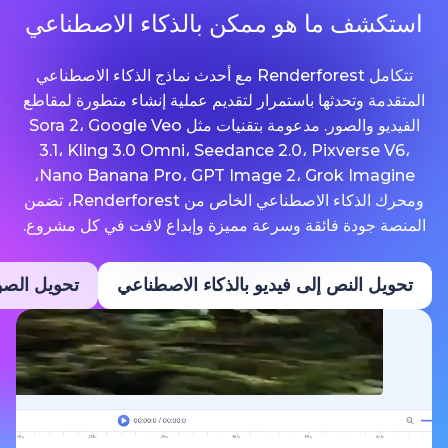
ما هو ممكن بالذكاء الاصطناعي
تتكامل Renderforest مع أحدث نماذج الذكاء الاصطناعي
حدثها باستمرار لتقديم عملية إنشاء متطورة لمقاطع
الفيديو والصور. مدعومة بتقنيات مثل Sora 2، Google Veo
3.1، Kling 3.0 Omni، Seedance 2.0، Pixv
Nano Banana Pro، GPT Image 2، Grok Imagine،
ومحرك الذكاء الاصطناعي الخاص من Renderforest، تضمن
ة فائقة وسرعة مميزة وإبداع لافت في كل مشروع.
نص إلى فيديو بالذكاء الاصطناعي
تحويل الصور إلى فيديو ب