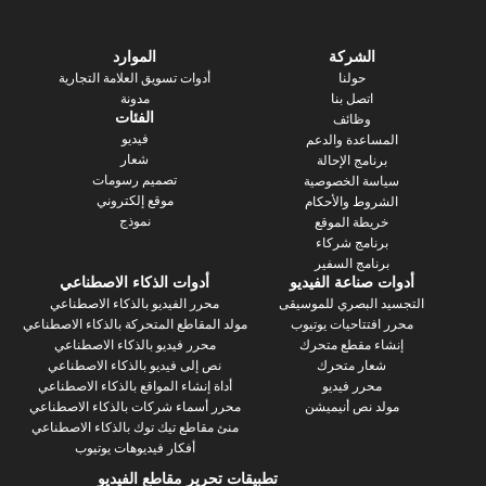
الشركة
الموارد
حولنا
أدوات تسويق العلامة التجارية
اتصل بنا
مدونة
الفئات
وظائف
فيديو
ساعدة والدعم
شعار
رنامج الإحالة
تصميم رسومات
سة الخصوصية
موقع إلكتروني
روط والأحكام
نموذج
يطة الموقع
رنامج شركاء
نامج السفير
 صناعة الفيديو
أدوات الذكاء الاصطناعي
 البصري للموسيقى
محرر الفيديو بالذكاء الاصطناعي
فتتاحيات يوتيوب
مولد المقاطع المتحركة بالذكاء الاصطناعي
ء مقطع متحرك
محرر فيديو بالذكاء الاصطناعي
عار متحرك
نص إلى فيديو بالذكاء الاصطناعي
محرر فيديو
أداة إنشاء المواقع بالذكاء الاصطناعي
د نص أنيميشن
محرر أسماء شركات بالذكاء الاصطناعي
منئ مقاطع تيك توك بالذكاء الاصطناعي
أفكار فيديوهات يوتيوب
تطبيقات تحرير مقاطع الفيديو