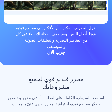
لنصوص المكتوبة أو الأفكار إلى مقاطع فيديو
. أدخل النص، وسيضيف الذكاء الاصطناعي كل
من العناصر البصرية والتعليقات الصوتية
والموسيقى.
جرب الآن
محرر فيديو قوي لجميع
مشروعاتك
لسيطرة الكاملة على لقطاتك. أنشئ وحرر وخصص
اطع فيديو احترافية بمحرر بديهي غنيّ بالميزات.