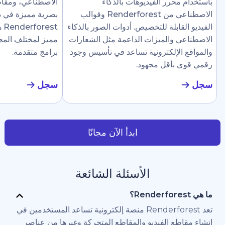
رر الفيديوهات بالذكاء
الاصطناعي، ومقاطع إرشادية، وع
الاصطناعي من Renderforest وقوالب
بصرية مميزة في دقائق. تجعل
ابلة للتخصيص. أدوات الصور بالذكاء
Renderforest هذا سهلًا ل
والميزات الداعمة مثل الشعارات
مميز لمختلف المجالات دون الحاج
لإلكترونية تساعد في تأسيس وجود
برامج متقدمة.
أقل مجهود.
سجل
ابدأ الآن مجانًا
الأسئلة الشائعة
تعد Renderforest منصة إلكترونية تساعد المستخدمين في
 الفيديو والمقاطع المتحركة وغيرها من عناصر