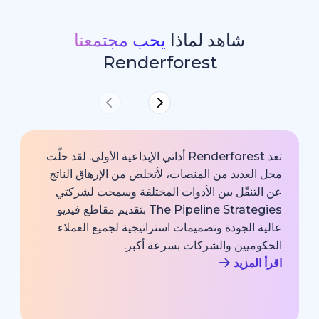
شاهد لماذا
يحب مجتمعنا
Renderforest
تعد Renderforest أداتي الإبداعية الأولى. لقد حلّت
ديد من المنصات، لأتخلص من الإرهاق الناتج
خارجية با
قّل بين الأدوات المختلفة وسمحت لشركتي
خبير اتصا
The Pipeline Strategies بتقديم مقاطع فيديو
الشركة وم
لجودة وتصميمات استراتيجية لجميع العملاء
بجودة احت
يين والشركات بسرعة أكبر.
اقرأ المزي
زيد