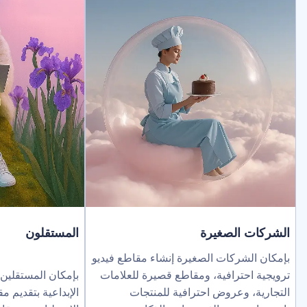
لصغيرة
المستقلون
ركات الصغيرة إنشاء مقاطع فيديو
ترافية، ومقاطع قصيرة للعلامات
بإمكان المستقلين توسيع نطاق خد
عروض احترافية للمنتجات
الإبداعية بتقديم مقاطع فيديو بالذك