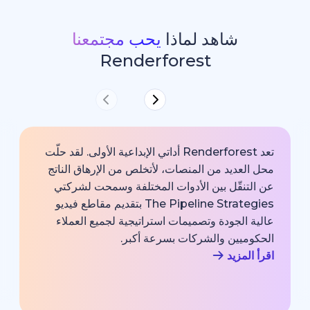
شاهد لماذا
يحب مجتمعنا
Renderforest
تعد Renderforest أداتي الإبداعية الأولى. لقد حلّت
ديد من المنصات، لأتخلص من الإرهاق الناتج
خارجية با
قّل بين الأدوات المختلفة وسمحت لشركتي
خبير اتصا
The Pipeline Strategies بتقديم مقاطع فيديو
الشركة وم
لجودة وتصميمات استراتيجية لجميع العملاء
بجودة احت
يين والشركات بسرعة أكبر.
اقرأ المزي
زيد