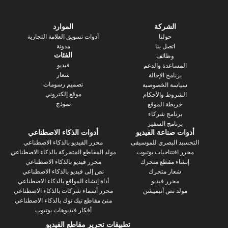
الشركة
الموارد
حولنا
أدوات تسويق العلامة التجارية
اتصل بنا
مدونة
الفئات
وظائف
فيديو
ساعدة والدعم
شعار
رنامج الإحالة
تصميم رسومات
سة الخصوصية
موقع إلكتروني
روط والأحكام
نموذج
يطة الموقع
رنامج شركاء
نامج السفير
 صناعة الفيديو
أدوات الذكاء الاصطناعي
 البصري للموسيقى
محرر الفيديو بالذكاء الاصطناعي
فتتاحيات يوتيوب
مولد المقاطع المتحركة بالذكاء الاصطناعي
ء مقطع متحرك
محرر فيديو بالذكاء الاصطناعي
عار متحرك
نص إلى فيديو بالذكاء الاصطناعي
محرر فيديو
أداة إنشاء المواقع بالذكاء الاصطناعي
د نص أنيميشن
محرر أسماء شركات بالذكاء الاصطناعي
منئ مقاطع تيك توك بالذكاء الاصطناعي
أفكار فيديوهات يوتيوب
تطبيقات تحرير مقاطع الفيديو