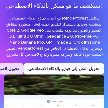
ما هو ممكن بالذكاء الاصطناعي
تتكامل Renderforest مع أحدث نماذج الذكاء الاصطناعي
حدثها باستمرار لتقديم عملية إنشاء متطورة لمقاطع
الفيديو والصور. مدعومة بتقنيات مثل Sora 2، Google Veo
3.1، Kling 3.0 Omni، Seedance 2.0، Pixv
Nano Banana Pro، GPT Image 2، Grok Imagine،
ومحرك الذكاء الاصطناعي الخاص من Renderforest، تضمن
ة فائقة وسرعة مميزة وإبداع لافت في كل مشروع.
نص إلى فيديو بالذكاء الاصطناعي
تحويل الصور إلى فيديو ب