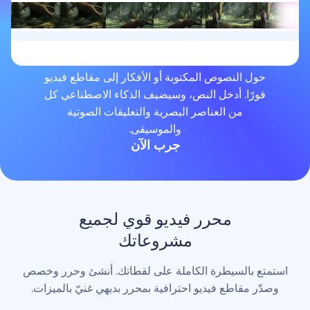
لنصوص المكتوبة أو الأفكار إلى مقاطع فيديو
. أدخل النص، وسيضيف الذكاء الاصطناعي كل
من العناصر البصرية والتعليقات الصوتية
والموسيقى.
جرب الآن
محرر فيديو قوي لجميع
مشروعاتك
لسيطرة الكاملة على لقطاتك. أنشئ وحرر وخصص
اطع فيديو احترافية بمحرر بديهي غنيّ بالميزات.