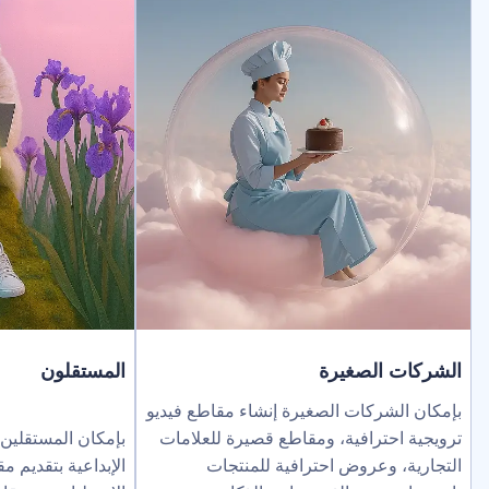
لصغيرة
المستقلون
ركات الصغيرة إنشاء مقاطع فيديو
ترافية، ومقاطع قصيرة للعلامات
بإمكان المستقلين توسيع نطاق خد
عروض احترافية للمنتجات
الإبداعية بتقديم مقاطع فيديو بالذك