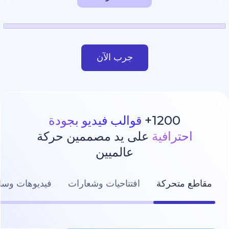
جرب الآن
1200
قوالب فيديو بجودة
رافية
على يد مصممين حركة
عالميين
تحركة
افتتاحيات وشعارات
فيديوهات وسائل التواصل ال