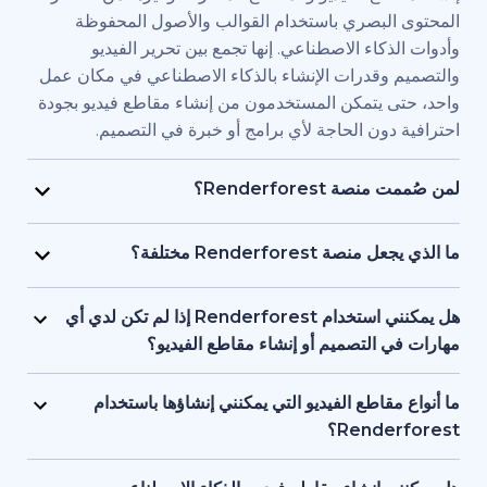
بصري باستخدام القوالب والأصول المحفوظة
اء الاصطناعي. إنها تجمع بين تحرير الفيديو
قدرات الإنشاء بالذكاء الاصطناعي في مكان عمل
يتمكن المستخدمون من إنشاء مقاطع فيديو بجودة
ن الحاجة لأي برامج أو خبرة في التصميم.
Renderfore؟
منصة Renderforest مُصممة للأفراد والفرق الذين يحتاجون
يديو بجودة احترافية وبسرعة كبيرة. يستخدمها
Renderfor مختلفة؟
ويق، والمعلمون، وأصحاب الشركات الصغيرة،
تجمع Renderforest بين العديد من نماذج الذكاء الاصطناعي
د البشرية، والمستقلون، وصناع المحتوى الذين
ديو في منصة واحدة. بإمكان المستخدمين إنشاء
هل يمكنني استخدام Renderforest إذا لم تكن لدي أي
ج مقاطع فيديو للعلامات التجارية أو للتدريب أو
ير المحتوى النصي إلى فيديو، واستخدام
لتصميم أو إنشاء مقاطع الفيديو؟
سويقية دون التعاقد مع فريق إنتاج كامل.
 وإنشاء المقاطع المتحركة بالذكاء الاصطناعي
نعم، توفر Renderforest أكثر من 1,200 نموذج، ومساعد
ل بين الأدوات. إنها مصممة لمراعاة البساطة، وتوفر
صطناعي، وأدوات تحرير سهلة الاستخدام للمبتدئين.
اطع الفيديو التي يمكنني إنشاؤها باستخدام
عناصر البصرية بالذكاء الاصطناعي والتعليقات
ستخدمين البدء من محتوى نصي أو فكرة أساسية،
Ren؟
واجهة واحدة تدعم كل من المبتدئين والمحترفين.
ة تتولى العمل على العناصر البصرية والتوقيت
تدعم Renderforest مقاطع الفيديو التسويقية، والتوضيحية،
 تحتاج إلى أي خبرة أو معرفة مسبقة بالتصميم أو
قديمية والافتتاحيات والمحتوى التعليمية ومقاطع