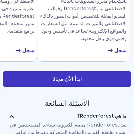
رر الفيديوهات بالذكاء
الاصطناعي، ومقاطع إرشادية، وع
الاصطناعي من Renderforest وقوالب
بصرية مميزة في دقائق. تجعل
ابلة للتخصيص. أدوات الصور بالذكاء
Renderforest هذا سهلًا ل
والميزات الداعمة مثل الشعارات
مميز لمختلف المجالات دون الحاج
لإلكترونية تساعد في تأسيس وجود
برامج متقدمة.
أقل مجهود.
سجل
ابدأ الآن مجانًا
الأسئلة الشائعة
تعد Renderforest منصة إلكترونية تساعد المستخدمين في
 الفيديو والمقاطع المتحركة وغيرها من عناصر