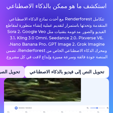
ما هو ممكن بالذكاء الاصطناعي
تتكامل Renderforest مع أحدث نماذج الذكاء الاصطناعي
حدثها باستمرار لتقديم عملية إنشاء متطورة لمقاطع
الفيديو والصور. مدعومة بتقنيات مثل Sora 2، Google Veo
3.1، Kling 3.0 Omni، Seedance 2.0، Pixv
Nano Banana Pro، GPT Image 2، Grok Imagine،
ومحرك الذكاء الاصطناعي الخاص من Renderforest، تضمن
ة فائقة وسرعة مميزة وإبداع لافت في كل مشروع.
نص إلى فيديو بالذكاء الاصطناعي
تحويل الصور إلى فيديو ب