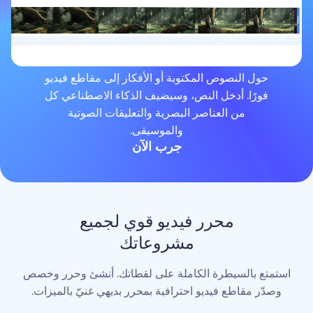
لنصوص المكتوبة أو الأفكار إلى مقاطع فيديو
. أدخل النص، وسيضيف الذكاء الاصطناعي كل
من العناصر البصرية والتعليقات الصوتية
والموسيقى.
جرب الآن
محرر فيديو قوي لجميع
مشروعاتك
لسيطرة الكاملة على لقطاتك. أنشئ وحرر وخصص
اطع فيديو احترافية بمحرر بديهي غنيّ بالميزات.