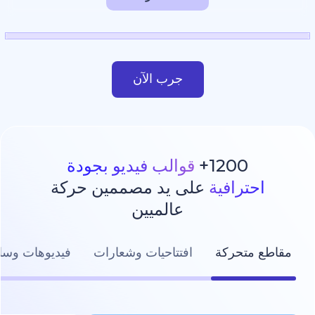
جرب الآن
1200
قوالب فيديو بجودة
رافية
على يد مصممين حركة
عالميين
تحركة
افتتاحيات وشعارات
فيديوهات وسائل التواصل ال