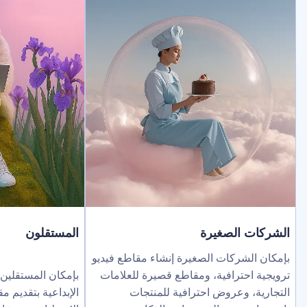
لصغيرة
المستقلون
ركات الصغيرة إنشاء مقاطع فيديو
ترافية، ومقاطع قصيرة للعلامات
بإمكان المستقلين توسيع نطاق خد
عروض احترافية للمنتجات
الإبداعية بتقديم مقاطع فيديو بالذك