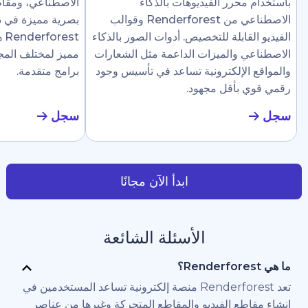
رر الفيديوهات بالذكاء
الاصطناعي، ومقاطع إرشادية، وع
الاصطناعي من Renderforest وقوالب
بصرية مميزة في دقائق. تجعل
ابلة للتخصيص. أدوات الصور بالذكاء
Renderforest هذا سهلًا ل
والميزات الداعمة مثل الشعارات
مميز لمختلف المجالات دون الحاج
لإلكترونية تساعد في تأسيس وجود
برامج متقدمة.
أقل مجهود.
سجل
ابدأ الآن مجانًا
الأسئلة الشائعة
تعد Renderforest منصة إلكترونية تساعد المستخدمين في
 الفيديو والمقاطع المتحركة وغيرها من عناصر