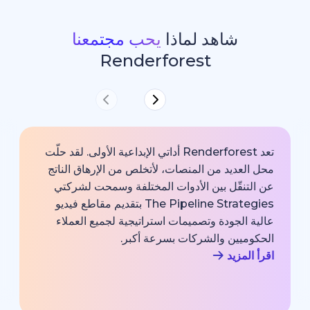
شاهد لماذا
يحب مجتمعنا
Renderforest
تعد Renderforest أداتي الإبداعية الأولى. لقد حلّت
ديد من المنصات، لأتخلص من الإرهاق الناتج
خارجية با
قّل بين الأدوات المختلفة وسمحت لشركتي
خبير اتصا
The Pipeline Strategies بتقديم مقاطع فيديو
الشركة وم
لجودة وتصميمات استراتيجية لجميع العملاء
بجودة احت
يين والشركات بسرعة أكبر.
اقرأ المزي
زيد