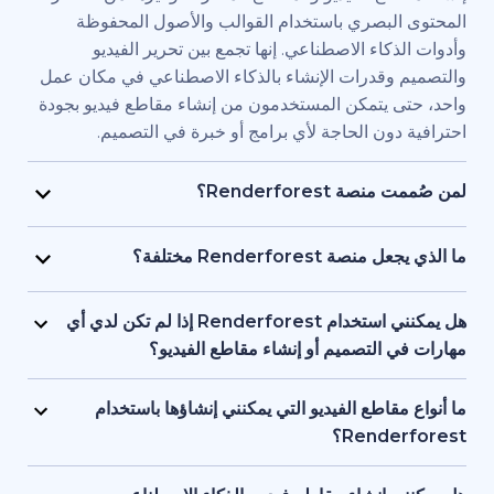
بصري باستخدام القوالب والأصول المحفوظة
اء الاصطناعي. إنها تجمع بين تحرير الفيديو
قدرات الإنشاء بالذكاء الاصطناعي في مكان عمل
يتمكن المستخدمون من إنشاء مقاطع فيديو بجودة
ن الحاجة لأي برامج أو خبرة في التصميم.
Renderfore؟
منصة Renderforest مُصممة للأفراد والفرق الذين يحتاجون
يديو بجودة احترافية وبسرعة كبيرة. يستخدمها
Renderfor مختلفة؟
ويق، والمعلمون، وأصحاب الشركات الصغيرة،
تجمع Renderforest بين العديد من نماذج الذكاء الاصطناعي
د البشرية، والمستقلون، وصناع المحتوى الذين
ديو في منصة واحدة. بإمكان المستخدمين إنشاء
هل يمكنني استخدام Renderforest إذا لم تكن لدي أي
ج مقاطع فيديو للعلامات التجارية أو للتدريب أو
ير المحتوى النصي إلى فيديو، واستخدام
لتصميم أو إنشاء مقاطع الفيديو؟
سويقية دون التعاقد مع فريق إنتاج كامل.
 وإنشاء المقاطع المتحركة بالذكاء الاصطناعي
نعم، توفر Renderforest أكثر من 1,200 نموذج، ومساعد
ل بين الأدوات. إنها مصممة لمراعاة البساطة، وتوفر
صطناعي، وأدوات تحرير سهلة الاستخدام للمبتدئين.
اطع الفيديو التي يمكنني إنشاؤها باستخدام
عناصر البصرية بالذكاء الاصطناعي والتعليقات
ستخدمين البدء من محتوى نصي أو فكرة أساسية،
Ren؟
واجهة واحدة تدعم كل من المبتدئين والمحترفين.
ة تتولى العمل على العناصر البصرية والتوقيت
تدعم Renderforest مقاطع الفيديو التسويقية، والتوضيحية،
 تحتاج إلى أي خبرة أو معرفة مسبقة بالتصميم أو
قديمية والافتتاحيات والمحتوى التعليمية ومقاطع