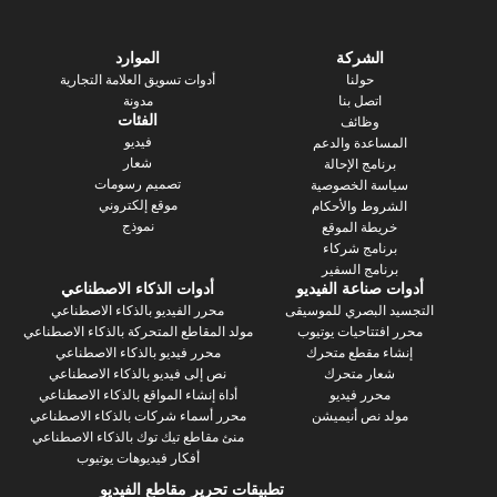
الشركة
الموارد
حولنا
أدوات تسويق العلامة التجارية
اتصل بنا
مدونة
الفئات
وظائف
فيديو
ساعدة والدعم
شعار
رنامج الإحالة
تصميم رسومات
سة الخصوصية
موقع إلكتروني
روط والأحكام
نموذج
يطة الموقع
رنامج شركاء
نامج السفير
 صناعة الفيديو
أدوات الذكاء الاصطناعي
 البصري للموسيقى
محرر الفيديو بالذكاء الاصطناعي
فتتاحيات يوتيوب
مولد المقاطع المتحركة بالذكاء الاصطناعي
ء مقطع متحرك
محرر فيديو بالذكاء الاصطناعي
عار متحرك
نص إلى فيديو بالذكاء الاصطناعي
محرر فيديو
أداة إنشاء المواقع بالذكاء الاصطناعي
د نص أنيميشن
محرر أسماء شركات بالذكاء الاصطناعي
منئ مقاطع تيك توك بالذكاء الاصطناعي
أفكار فيديوهات يوتيوب
تطبيقات تحرير مقاطع الفيديو