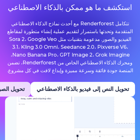
ما هو ممكن بالذكاء الاصطناعي
تتكامل Renderforest مع أحدث نماذج الذكاء الاصطناعي
حدثها باستمرار لتقديم عملية إنشاء متطورة لمقاطع
الفيديو والصور. مدعومة بتقنيات مثل Sora 2، Google Veo
3.1، Kling 3.0 Omni، Seedance 2.0، Pixv
Nano Banana Pro، GPT Image 2، Grok Imagine،
ومحرك الذكاء الاصطناعي الخاص من Renderforest، تضمن
ة فائقة وسرعة مميزة وإبداع لافت في كل مشروع.
نص إلى فيديو بالذكاء الاصطناعي
تحويل الصور إلى فيديو ب