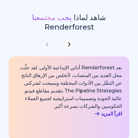
شاهد لماذا
يحب مجتمعنا
Renderforest
تعد Renderforest أداتي الإبداعية الأولى. لقد حلّت
ديد من المنصات، لأتخلص من الإرهاق الناتج
خارجية با
قّل بين الأدوات المختلفة وسمحت لشركتي
خبير اتصا
The Pipeline Strategies بتقديم مقاطع فيديو
الشركة وم
لجودة وتصميمات استراتيجية لجميع العملاء
بجودة احت
يين والشركات بسرعة أكبر.
اقرأ المزي
زيد