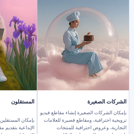
لصغيرة
المستقلون
ركات الصغيرة إنشاء مقاطع فيديو
ترافية، ومقاطع قصيرة للعلامات
بإمكان المستقلين توسيع نطاق خد
عروض احترافية للمنتجات
الإبداعية بتقديم مقاطع فيديو بالذك