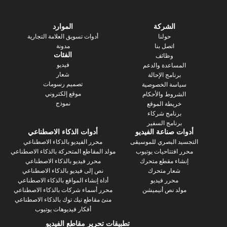
الشركة
الموارد
حولنا
أدوات تسويق العلامة التجارية
اتصل بنا
مدونة
الفئات
وظائف
فيديو
ساعدة والدعم
شعار
رنامج الإحالة
تصميم رسومات
سة الخصوصية
موقع إلكتروني
روط والأحكام
نموذج
يطة الموقع
رنامج شركاء
نامج السفير
 صناعة الفيديو
أدوات الذكاء الاصطناعي
 البصري للموسيقى
محرر الفيديو بالذكاء الاصطناعي
فتتاحيات يوتيوب
مولد المقاطع المتحركة بالذكاء الاصطناعي
ء مقطع متحرك
محرر فيديو بالذكاء الاصطناعي
عار متحرك
نص إلى فيديو بالذكاء الاصطناعي
محرر فيديو
أداة إنشاء المواقع بالذكاء الاصطناعي
د نص أنيميشن
محرر أسماء شركات بالذكاء الاصطناعي
منئ مقاطع تيك توك بالذكاء الاصطناعي
أفكار فيديوهات يوتيوب
تطبيقات تحرير مقاطع الفيديو