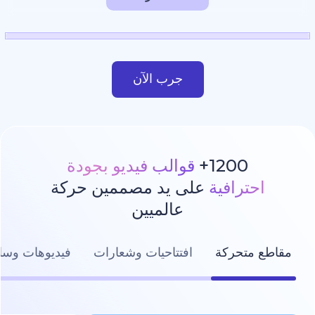
جرب الآن
1200
قوالب فيديو بجودة
رافية
على يد مصممين حركة
عالميين
تحركة
افتتاحيات وشعارات
فيديوهات وسائل التواصل ال