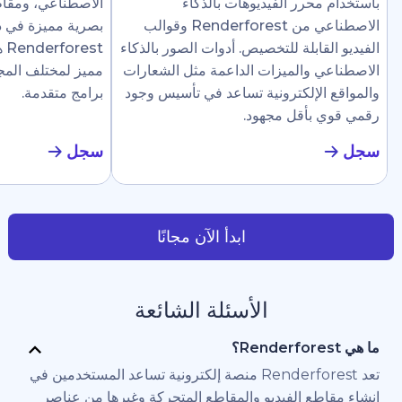
رر الفيديوهات بالذكاء
الاصطناعي، ومقاطع إرشادية، وع
الاصطناعي من Renderforest وقوالب
بصرية مميزة في دقائق. تجعل
ابلة للتخصيص. أدوات الصور بالذكاء
Renderforest هذا سهلًا ل
والميزات الداعمة مثل الشعارات
مميز لمختلف المجالات دون الحاج
لإلكترونية تساعد في تأسيس وجود
برامج متقدمة.
أقل مجهود.
سجل
ابدأ الآن مجانًا
الأسئلة الشائعة
تعد Renderforest منصة إلكترونية تساعد المستخدمين في
 الفيديو والمقاطع المتحركة وغيرها من عناصر