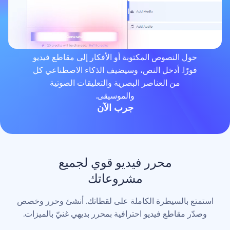
لنصوص المكتوبة أو الأفكار إلى مقاطع فيديو
. أدخل النص، وسيضيف الذكاء الاصطناعي كل
من العناصر البصرية والتعليقات الصوتية
والموسيقى.
جرب الآن
محرر فيديو قوي لجميع
مشروعاتك
لسيطرة الكاملة على لقطاتك. أنشئ وحرر وخصص
اطع فيديو احترافية بمحرر بديهي غنيّ بالميزات.