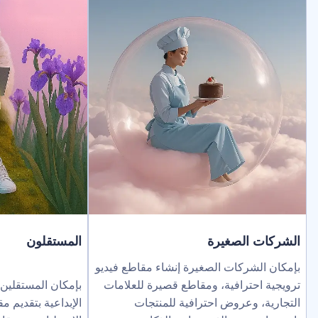
لصغيرة
المستقلون
ركات الصغيرة إنشاء مقاطع فيديو
ترافية، ومقاطع قصيرة للعلامات
بإمكان المستقلين توسيع نطاق خد
عروض احترافية للمنتجات
الإبداعية بتقديم مقاطع فيديو بالذك