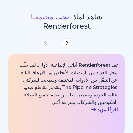
شاهد لماذا
يحب مجتمعنا
Renderforest
تعد Renderforest أداتي الإبداعية الأولى. لقد حلّت
ديد من المنصات، لأتخلص من الإرهاق الناتج
خارجية با
قّل بين الأدوات المختلفة وسمحت لشركتي
خبير اتصا
The Pipeline Strategies بتقديم مقاطع فيديو
الشركة وم
لجودة وتصميمات استراتيجية لجميع العملاء
بجودة احت
يين والشركات بسرعة أكبر.
اقرأ المزي
زيد