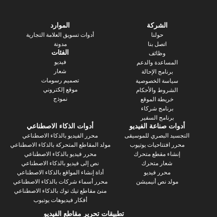
الشركة
الموارد
حولنا
أدوات تسويق العلامة التجارية
اتصل بنا
مدونة
الفئات
وظائف
فيديو
ساعدة والدعم
شعار
رنامج الإحالة
تصميم رسومات
سة الخصوصية
موقع إلكتروني
روط والأحكام
نموذج
يطة الموقع
رنامج شركاء
نامج السفير
 صناعة الفيديو
أدوات الذكاء الاصطناعي
 البصري للموسيقى
محرر الفيديو بالذكاء الاصطناعي
فتتاحيات يوتيوب
مولد المقاطع المتحركة بالذكاء الاصطناعي
ء مقطع متحرك
محرر فيديو بالذكاء الاصطناعي
عار متحرك
نص إلى فيديو بالذكاء الاصطناعي
محرر فيديو
أداة إنشاء المواقع بالذكاء الاصطناعي
د نص أنيميشن
محرر أسماء شركات بالذكاء الاصطناعي
منئ مقاطع تيك توك بالذكاء الاصطناعي
أفكار فيديوهات يوتيوب
تطبيقات تحرير مقاطع الفيديو