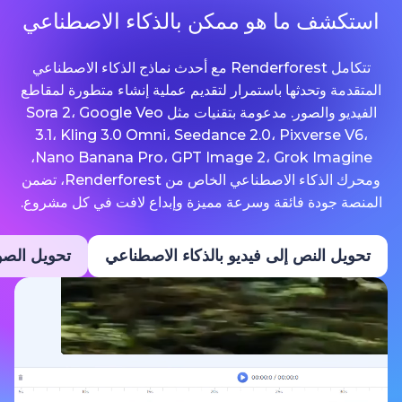
ما هو ممكن بالذكاء الاصطناعي
تتكامل Renderforest مع أحدث نماذج الذكاء الاصطناعي
حدثها باستمرار لتقديم عملية إنشاء متطورة لمقاطع
الفيديو والصور. مدعومة بتقنيات مثل Sora 2، Google Veo
3.1، Kling 3.0 Omni، Seedance 2.0، Pixv
Nano Banana Pro، GPT Image 2، Grok Imagine،
ومحرك الذكاء الاصطناعي الخاص من Renderforest، تضمن
ة فائقة وسرعة مميزة وإبداع لافت في كل مشروع.
نص إلى فيديو بالذكاء الاصطناعي
تحويل الصور إلى فيديو ب