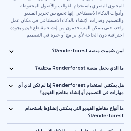
بصري باستخدام القوالب والأصول المحفوظة
اء الاصطناعي. إنها تجمع بين تحرير الفيديو
قدرات الإنشاء بالذكاء الاصطناعي في مكان عمل
يتمكن المستخدمون من إنشاء مقاطع فيديو بجودة
ن الحاجة لأي برامج أو خبرة في التصميم.
Renderfore؟
منصة Renderforest مُصممة للأفراد والفرق الذين يحتاجون
يديو بجودة احترافية وبسرعة كبيرة. يستخدمها
Renderfor مختلفة؟
ويق، والمعلمون، وأصحاب الشركات الصغيرة،
تجمع Renderforest بين العديد من نماذج الذكاء الاصطناعي
د البشرية، والمستقلون، وصناع المحتوى الذين
ديو في منصة واحدة. بإمكان المستخدمين إنشاء
هل يمكنني استخدام Renderforest إذا لم تكن لدي أي
ج مقاطع فيديو للعلامات التجارية أو للتدريب أو
ير المحتوى النصي إلى فيديو، واستخدام
لتصميم أو إنشاء مقاطع الفيديو؟
سويقية دون التعاقد مع فريق إنتاج كامل.
 وإنشاء المقاطع المتحركة بالذكاء الاصطناعي
نعم، توفر Renderforest أكثر من 1,200 نموذج، ومساعد
ل بين الأدوات. إنها مصممة لمراعاة البساطة، وتوفر
صطناعي، وأدوات تحرير سهلة الاستخدام للمبتدئين.
اطع الفيديو التي يمكنني إنشاؤها باستخدام
عناصر البصرية بالذكاء الاصطناعي والتعليقات
ستخدمين البدء من محتوى نصي أو فكرة أساسية،
Ren؟
واجهة واحدة تدعم كل من المبتدئين والمحترفين.
ة تتولى العمل على العناصر البصرية والتوقيت
تدعم Renderforest مقاطع الفيديو التسويقية، والتوضيحية،
 تحتاج إلى أي خبرة أو معرفة مسبقة بالتصميم أو
قديمية والافتتاحيات والمحتوى التعليمية ومقاطع