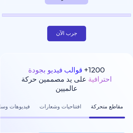
جرب الآن
1200
قوالب فيديو بجودة
رافية
على يد مصممين حركة
عالميين
تحركة
افتتاحيات وشعارات
فيديوهات وسائل التواصل ال