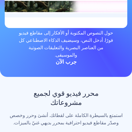
لنصوص المكتوبة أو الأفكار إلى مقاطع فيديو
. أدخل النص، وسيضيف الذكاء الاصطناعي كل
من العناصر البصرية والتعليقات الصوتية
والموسيقى.
جرب الآن
محرر فيديو قوي لجميع
مشروعاتك
لسيطرة الكاملة على لقطاتك. أنشئ وحرر وخصص
اطع فيديو احترافية بمحرر بديهي غنيّ بالميزات.