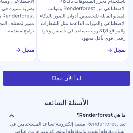
رر الفيديوهات بالذكاء
الاصطناعي، ومقاطع إرشادية، وع
الاصطناعي من Renderforest وقوالب
بصرية مميزة في دقائق. تجعل
ابلة للتخصيص. أدوات الصور بالذكاء
Renderforest هذا سهلًا ل
والميزات الداعمة مثل الشعارات
مميز لمختلف المجالات دون الحاج
لإلكترونية تساعد في تأسيس وجود
برامج متقدمة.
أقل مجهود.
سجل
ابدأ الآن مجانًا
الأسئلة الشائعة
تعد Renderforest منصة إلكترونية تساعد المستخدمين في
 الفيديو والمقاطع المتحركة وغيرها من عناصر