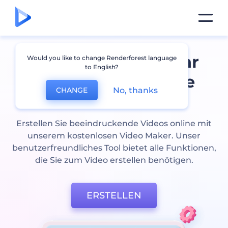
Video Erstellen
- Ihr
Would you like to change Renderforest language
to English?
Kostenloser Online
No, thanks
CHANGE
Video Maker
Erstellen Sie beeindruckende Videos online mit
unserem kostenlosen Video Maker. Unser
benutzerfreundliches Tool bietet alle Funktionen,
die Sie zum Video erstellen benötigen.
ERSTELLEN