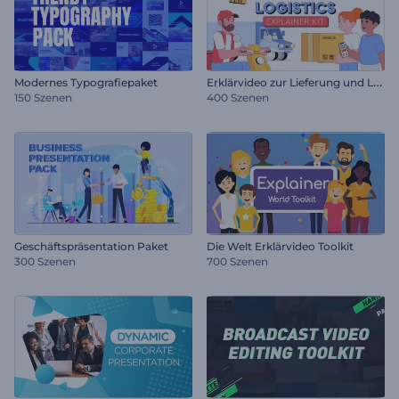
E
rklärvideo zur Lieferung und Logistik
Modernes Typografiepaket
150 Szenen
400 Szenen
Geschäftspräsentation Paket
Die Welt Erklärvideo Toolkit
300 Szenen
700 Szenen