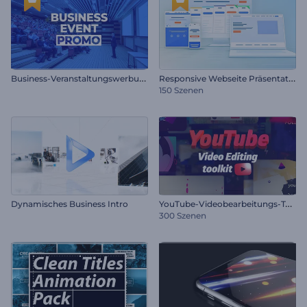
B
usiness-Veranstaltungswerbung
R
esponsive Webseite Präsentation
150 Szenen
Y
ouTube-Videobearbeitungs-Toolkit
Dynamisches Business Intro
300 Szenen