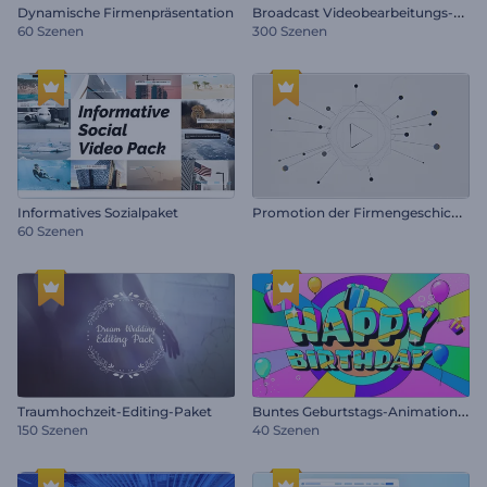
B
roadcast Videobearbeitungs-Toolkit
Dynamische Firmenpräsentation
60 Szenen
300 Szenen
P
romotion der Firmengeschichte
Informatives Sozialpaket
60 Szenen
B
untes Geburtstags-Animationspaket
Traumhochzeit-Editing-Paket
150 Szenen
40 Szenen