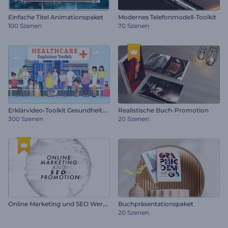
Einfache Titel Animationspaket
Modernes Telefonmodell-Toolkit
100 Szenen
70 Szenen
E
rklärvideo-Toolkit Gesundheitswesen
Realistische Buch-Promotion
300 Szenen
20 Szenen
O
nline Marketing und SEO Werbung
Buchpräsentationspaket
20 Szenen