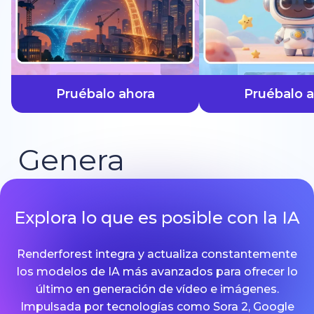
más rápido
Pruébalo ahora
Pruébalo 
Genera
Explora lo que es posible con la IA
Renderforest integra y actualiza constantemente
los modelos de IA más avanzados para ofrecer lo
último en generación de vídeo e imágenes.
Impulsada por tecnologías como Sora 2, Google