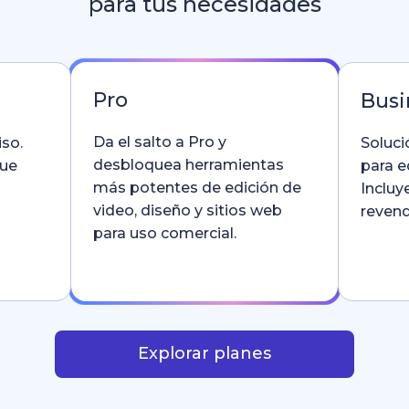
para tus necesidades
Pro
Busi
Da el salto a Pro y
so.
Soluci
desbloquea herramientas
que
para e
más potentes de edición de
Incluy
video, diseño y sitios web
revend
para uso comercial.
Explorar planes