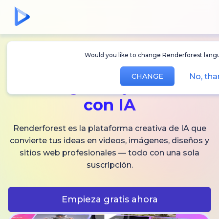
Would you like to change Renderforest langu
Crea
videos,
No, tha
CHANGE
imágenes
y audio
con IA
Renderforest es la plataforma creativa de IA que
convierte tus ideas en videos, imágenes, diseños y
sitios web profesionales — todo con una sola
suscripción.
Empieza gratis ahora