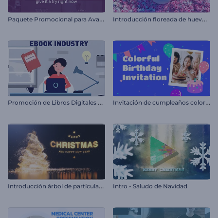
P
aquete Promocional para Avances de Eventos
I
ntroducción floreada de huevos de pascua
P
romoción de Libros Digitales con Personajes
I
nvitación de cumpleaños colorida
I
ntroducción árbol de partículas brillantes
Intro - Saludo de Navidad