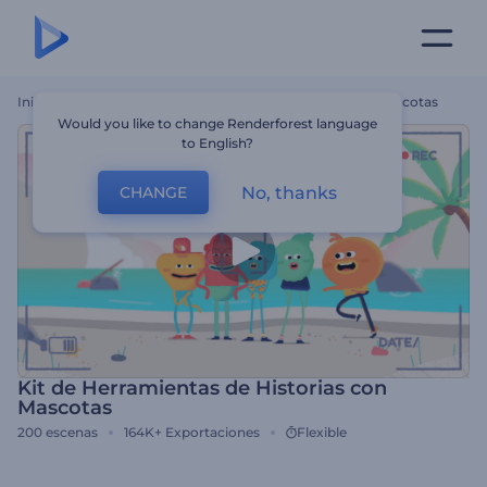
Inicio
Plantillas
Kit De Herramientas De Historias Con Mascotas
Would you like to change Renderforest language
to English?
No, thanks
CHANGE
Kit de Herramientas de Historias con
Mascotas
200
escenas
164K+
Exportaciones
Flexible