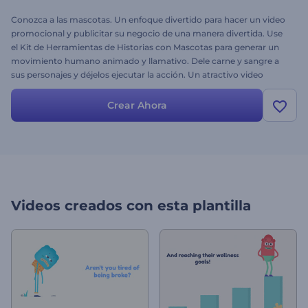
Conozca a las mascotas. Un enfoque divertido para hacer un video
promocional y publicitar su negocio de una manera divertida. Use
el Kit de Herramientas de Historias con Mascotas para generar un
movimiento humano animado y llamativo. Dele carne y sangre a
sus personajes y déjelos ejecutar la acción. Un atractivo video
personalizado con personajes de dibujos animados únicos, íconos y
escenas animadas traerán emociones a su propia historia. Suba sus
Crear Ahora
archivos, cambie los colores para adaptarse a su estilo de marca,
elija uno de los 4 transiciones que se ofrecen para crear su promo
con personajes mascotas, una presentación atractiva, una nueva
presentación de diapositivas, testimoniales y muchos más
proyectos!
Videos creados con esta plantilla