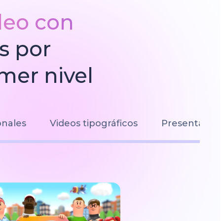
ideo con
s por
mer nivel
onales
Videos tipográficos
Presentacio