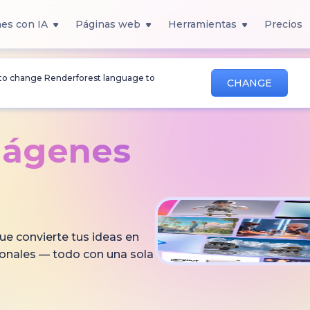
es con IA
Páginas web
Herramientas
Precios
 to change Renderforest language to
CHANGE
mágenes
ue convierte tus ideas en
ionales — todo con una sola