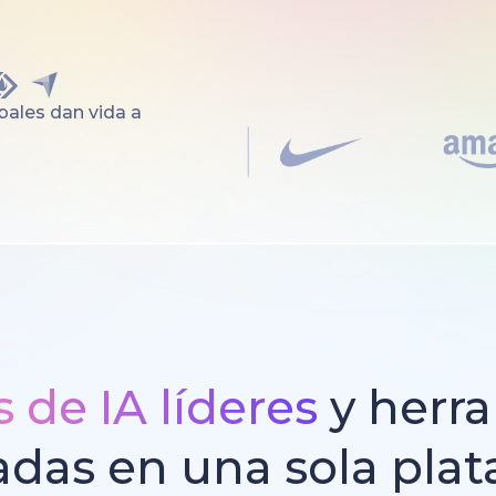
ales dan vida a
 de IA líderes
y herr
adas en una sola pla