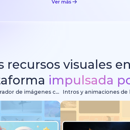
Ver más
 recursos visuales e
taforma
impulsada po
Generador de imágenes con IA