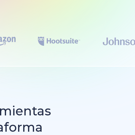
amientas
taforma