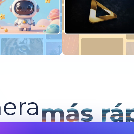
Pruébalo ahora
Pruébalo ahora
era
más rá