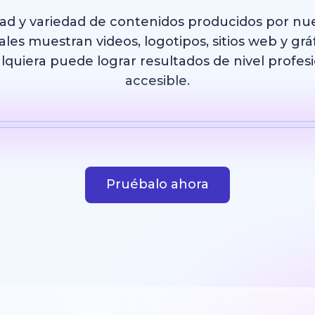
dad y variedad de contenidos producidos por nu
les muestran videos, logotipos, sitios web y grá
uiera puede lograr resultados de nivel profesi
accesible.
IA
Plantilla
Imagen con IA
Sitio web
Diseño
Pruébalo ahora