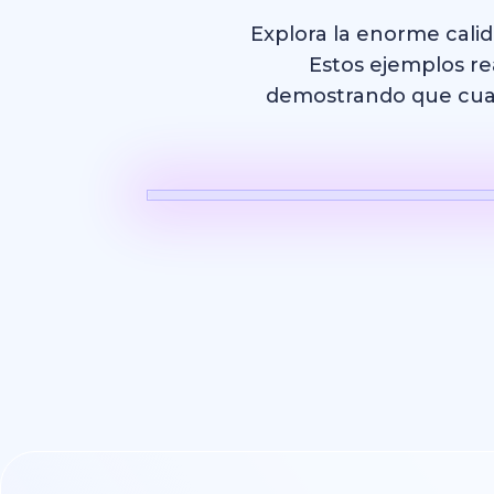
Explora la enorme cali
Estos ejemplos rea
demostrando que cualq
Video con 