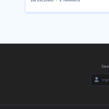
210
ESCENAS
3
TAMAÑOS
Sea 