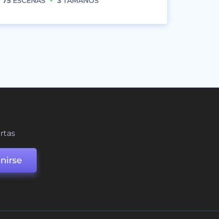
75
ESCENAS
3
TAMAÑOS
ertas
nirse