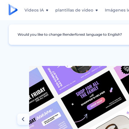
Videos IA
plantillas de video
Imágenes I
Would you like to change Renderforest language to English?
Gráficos
Historia de Instagram
Diseños de