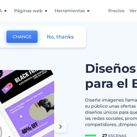
A
Páginas web
Herramientas
Precios
Ver
No, thanks
CHANGE
 Descuentos para el Black Friday
Diseños
para el 
Diseñe imágenes llamat
su público unas ofertas
diseños únicos para que
las redes sociales, pro
competidores. ¡Empiece
27
ESCENAS