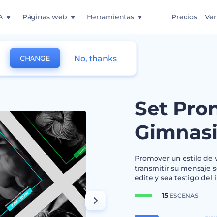
A
Páginas web
Herramientas
Precios
Ver
No, thanks
CHANGE
mnasio
Set Pro
Gimnas
Promover un estilo de v
transmitir su mensaje se
edite y sea testigo del
15
ESCENAS