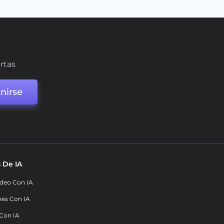
ertas
nirse
 De IA
deo Con IA
nes Con IA
 Con IA