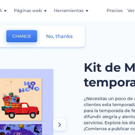
A
Páginas web
Herramientas
Precios
Ver
No, thanks
CHANGE
 para la temporada de festividades
Kit de 
tempora
¿Necesitas un poco de a
clientes esta temporad
para la temporada de fe
difundir alegría y alent
servicios. Explora los di
¡Comienza a publicar 