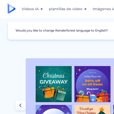
Videos IA
plantillas de video
Imágenes I
Would you like to change Renderforest language to English?
Gráficos
Historia de Instagram
Kit de MMS