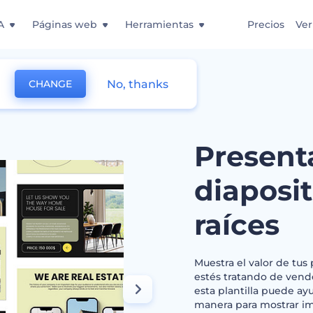
A
Páginas web
Herramientas
Precios
Ver
No, thanks
CHANGE
tivas para bienes raíces
Present
diaposit
raíces
Muestra el valor de tus
estés tratando de vende
esta plantilla puede ay
manera para mostrar im