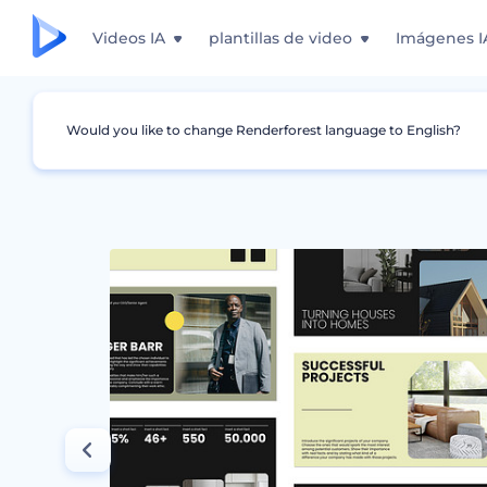
Videos IA
plantillas de video
Imágenes I
Would you like to change Renderforest language to English?
Gráficos
Negocio
Presentación de diaposi