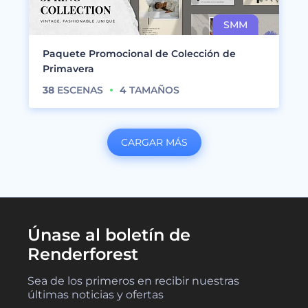
Paquete Promocional de Colección de
Primavera
38
ESCENAS
4
TAMAÑOS
CARGAR MÁS
Únase al boletín de
Renderforest
Sea de los primeros en recibir nuestras
últimas noticias y ofertas