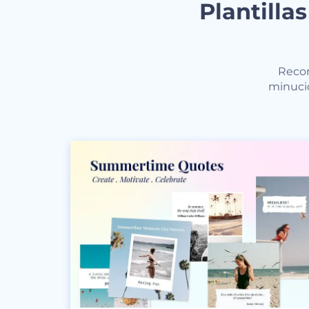
Plantilla
Recor
minucio