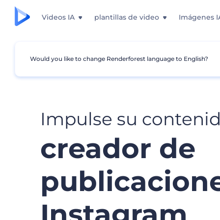
Videos IA
plantillas de video
Imágenes I
Would you like to change Renderforest language to English?
Impulse su contenid
creador de
publicacion
Instagram