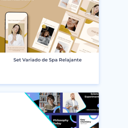
Set Variado de Spa Relajante
VER DISEÑOS