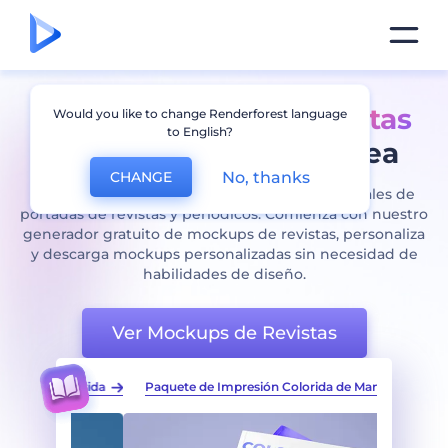
Crea mockups de
revistas
Would you like to change Renderforest language
to English?
impresionantes en línea
No, thanks
CHANGE
Promociona tu marca con mockups profesionales de
portadas de revistas y periódicos. Comienza con nuestro
generador gratuito de mockups de revistas, personaliza
y descarga mockups personalizadas sin necesidad de
habilidades de diseño.
Ver Mockups de Revistas
 Colorida
Paquete de Impresión Colorida de Manuales