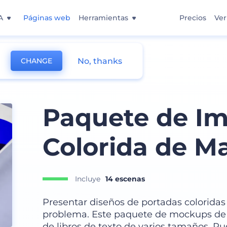
A
Páginas web
Herramientas
Precios
Ver
No, thanks
CHANGE
Paquete de Im
Colorida de M
Incluye
14 escenas
Presentar diseños de portadas coloridas
problema. Este paquete de mockups de
de libros de texto de varios tamaños. P