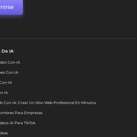
nirse
 De IA
deo Con IA
nes Con IA
 Con IA
on IA
b Con IA: Crear Un Sitio Web Profesional En Minutos
ombres Para Empresas
deos IA Para TikTok
deas