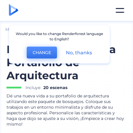
Mockups
Impresión
Mockup de libro
Would you like to change Renderforest language
to English?
Kit de Mockup para
No, thanks
CHANGE
Portafolio de
Arquitectura
Incluye
20 escenas
Dé una nueva vida a su portafolio de arquitectura
utilizando este paquete de bosquejos. Coloque sus
trabajos en un entorno minimalista y disfrute de su
aspecto profesional. Personalice las características y
haga que dojo se ajuste a su visión, ¡Empiece a crear hoy
mismo!