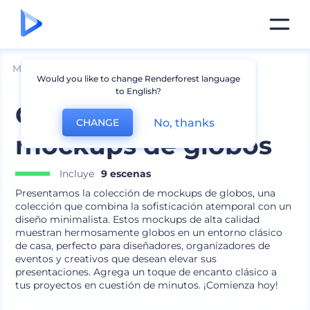
Mockups
Productos
Mockup de globos
Would you like to change Renderforest language
to English?
Colección de
No, thanks
CHANGE
mockups de globos
Incluye
9 escenas
Presentamos la colección de mockups de globos, una
colección que combina la sofisticación atemporal con un
diseño minimalista. Estos mockups de alta calidad
muestran hermosamente globos en un entorno clásico
de casa, perfecto para diseñadores, organizadores de
eventos y creativos que desean elevar sus
presentaciones. Agrega un toque de encanto clásico a
tus proyectos en cuestión de minutos. ¡Comienza hoy!