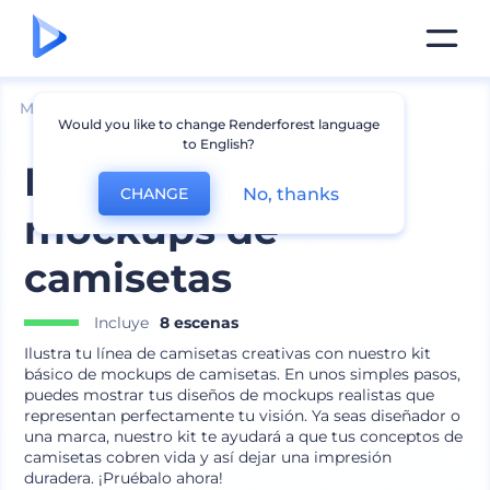
Mockups
Ropa
Mockup de camiseta
Would you like to change Renderforest language
to English?
Kit básico de
No, thanks
CHANGE
mockups de
camisetas
Incluye
8 escenas
Ilustra tu línea de camisetas creativas con nuestro kit
básico de mockups de camisetas. En unos simples pasos,
puedes mostrar tus diseños de mockups realistas que
representan perfectamente tu visión. Ya seas diseñador o
una marca, nuestro kit te ayudará a que tus conceptos de
camisetas cobren vida y así dejar una impresión
duradera. ¡Pruébalo ahora!