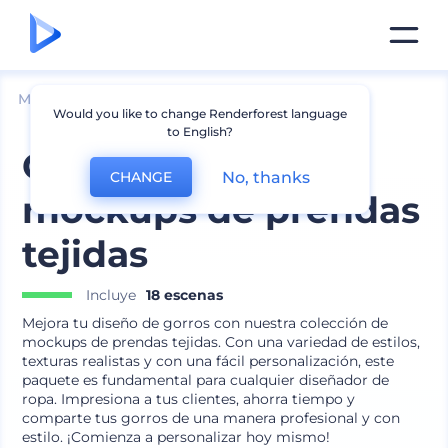
Mockups
Ropa
Mockup de Sombrero
Would you like to change Renderforest language
to English?
Colección de
No, thanks
CHANGE
mockups de prendas
tejidas
Incluye
18 escenas
Mejora tu diseño de gorros con nuestra colección de
mockups de prendas tejidas. Con una variedad de estilos,
texturas realistas y con una fácil personalización, este
paquete es fundamental para cualquier diseñador de
ropa. Impresiona a tus clientes, ahorra tiempo y
comparte tus gorros de una manera profesional y con
estilo. ¡Comienza a personalizar hoy mismo!