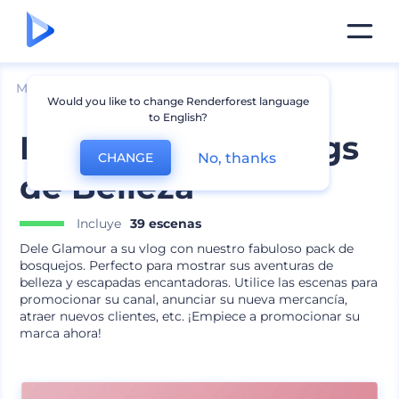
Mockups
Dispositivos
Mockup de iPhone
Would you like to change Renderforest language
to English?
Mockups para Vlogs
No, thanks
CHANGE
de Belleza
Incluye
39 escenas
Dele Glamour a su vlog con nuestro fabuloso pack de
bosquejos. Perfecto para mostrar sus aventuras de
belleza y escapadas encantadoras. Utilice las escenas para
promocionar su canal, anunciar su nueva mercancía,
atraer nuevos clientes, etc. ¡Empiece a promocionar su
marca ahora!