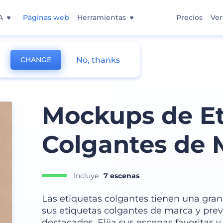
A
Páginas web
Herramientas
Precios
Ver
No, thanks
CHANGE
a
Mockups de Et
Colgantes de 
Incluye
7 escenas
Las etiquetas colgantes tienen una gra
sus etiquetas colgantes de marca y pre
destacados. Elija sus escenas favoritas 