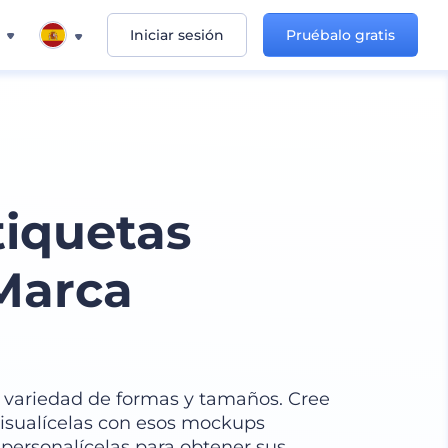
Iniciar sesión
Pruébalo gratis
iquetas
Marca
n variedad de formas y tamaños. Cree
visualícelas con esos mockups
y personalícelas para obtener sus