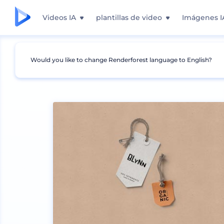
Videos IA
plantillas de video
Imágenes I
Would you like to change Renderforest language to English?
Mockups
Ropa
Mockup de Etiqueta de Rop