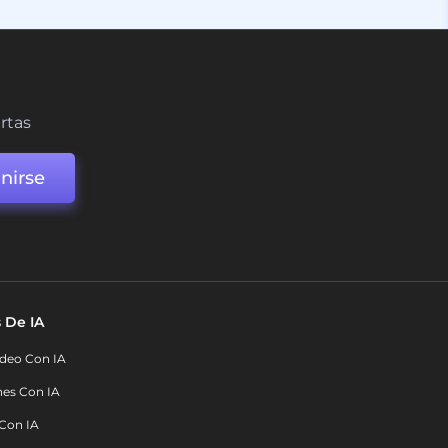
ertas
nirse
 De IA
deo Con IA
nes Con IA
 Con IA