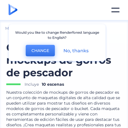
Mockups
Ropa
Mockup de Sombrero
Would you like to change Renderforest language
to English?
Colección de
No, thanks
CHANGE
mockups de gorros
de pescador
Incluye
10 escenas
Nuestra colección de mockups de gorros de pescador es
un conjunto de maquetas digitales de alta calidad que se
pueden utilizar para mostrar tus diseños en diversos
modelos de gorros de pescador o bucket. Cada maqueta
es completamente personalizable y viene con
herramientas de edición fáciles de usar para destacar tus
diseños. ¡Crea maquetas realistas y profesionales para tus