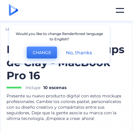
Mockups
Dispositivos
Mockup de Portátil
Would you like to change Renderforest language
to English?
Paquete de Mockups
No, thanks
CHANGE
de Clay - MacBook
Pro 16
Incluye
10 escenas
Presente su nuevo producto digital con estos mockups
profesionales. Cambie los colores pastel, personalícelos
con su diseño creativo y compártalos entre sus
seguidores. Deje que la gente asocie su marca con la
última tecnología. ¡Empiece a crear ahora!