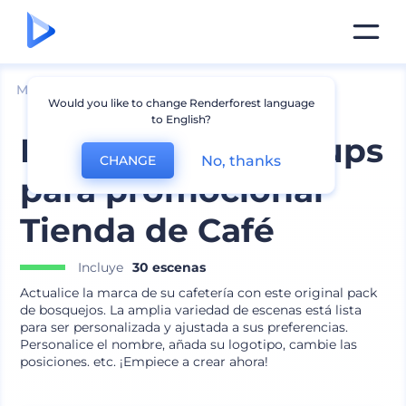
Mockups
Marca
Otros Mockups de Marca
Would you like to change Renderforest language
to English?
Paquete de mockups
No, thanks
CHANGE
para promocionar
Tienda de Café
Incluye
30 escenas
Actualice la marca de su cafetería con este original pack
de bosquejos. La amplia variedad de escenas está lista
para ser personalizada y ajustada a sus preferencias.
Personalice el nombre, añada su logotipo, cambie las
posiciones. etc. ¡Empiece a crear ahora!