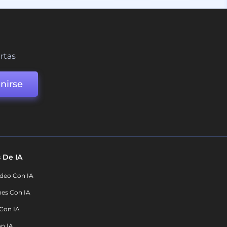
ertas
nirse
 De IA
deo Con IA
nes Con IA
 Con IA
on IA