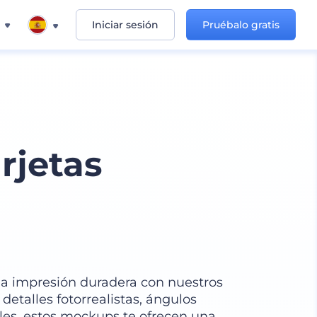
Iniciar sesión
Pruébalo gratis
rjetas
na impresión duradera con nuestros
etalles fotorrealistas, ángulos
bles, estos mockups te ofrecen una