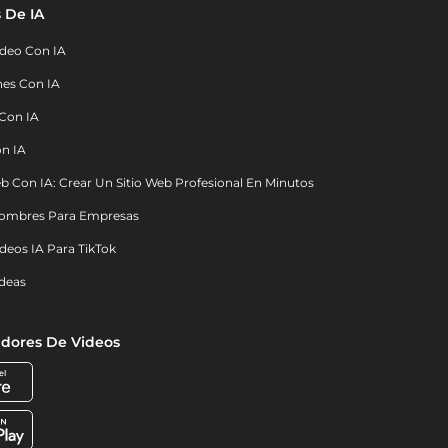
 De IA
deo Con IA
nes Con IA
 Con IA
on IA
b Con IA: Crear Un Sitio Web Profesional En Minutos
ombres Para Empresas
deos IA Para TikTok
deas
dores De Videos