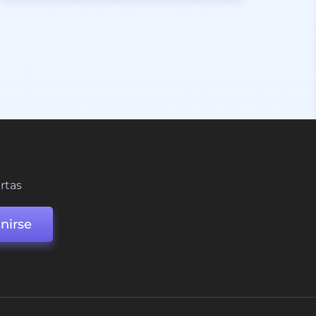
ertas
nirse