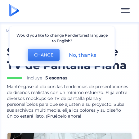
Mockups
Dispositivos
Mockup de TV
Would you like to change Renderforest language
to English?
Set de Mockups de
No, thanks
CHANGE
TV de Pantalla Plana
Incluye
5 escenas
Manténgase al día con las tendencias de presentaciones
de diseños realistas con un mínimo esfuerzo. Elija entre
diversos mockups de TV de pantalla plana y
personalícelos para que se ajusten a su proyecto. Suba
sus archivos multimedia, elija los colores y su diseño
único estará listo. ¡Pruébelo ahora!