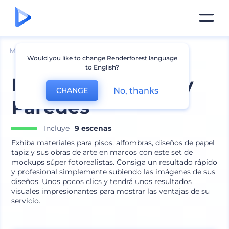
Mockups
Interior
Mockup de arte de parted
Would you like to change Renderforest language
to English?
Paquete de Pisos y
No, thanks
CHANGE
Paredes
Incluye
9 escenas
Exhiba materiales para pisos, alfombras, diseños de papel
tapiz y sus obras de arte en marcos con este set de
mockups súper fotorealistas. Consiga un resultado rápido
y profesional simplemente subiendo las imágenes de sus
diseños. Unos pocos clics y tendrá unos resultados
visuales impresionantes para mostrar las ventajas de su
servicio.