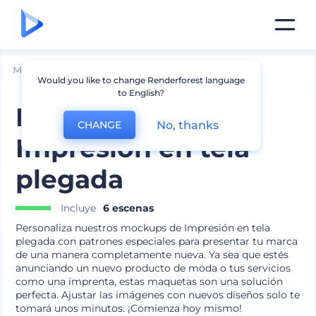
Mockups
Interior
Mockup de Cojín
Would you like to change Renderforest language
to English?
Mockups de
No, thanks
CHANGE
Impresión en tela
plegada
Incluye
6 escenas
Personaliza nuestros mockups de Impresión en tela
plegada con patrones especiales para presentar tu marca
de una manera completamente nueva. Ya sea que estés
anunciando un nuevo producto de moda o tus servicios
como una imprenta, estas maquetas son una solución
perfecta. Ajustar las imágenes con nuevos diseños solo te
tomará unos minutos. ¡Comienza hoy mismo!