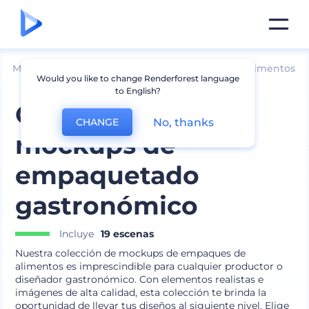
Mockups
Embalaje
Mockup de Envases de Alimentos
Would you like to change Renderforest language
to English?
Colección de
No, thanks
CHANGE
mockups de
empaquetado
gastronómico
Incluye
19 escenas
Nuestra colección de mockups de empaques de
alimentos es imprescindible para cualquier productor o
diseñador gastronómico. Con elementos realistas e
imágenes de alta calidad, esta colección te brinda la
oportunidad de llevar tus diseños al siguiente nivel. Elige