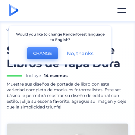
Mockups
Impresión
Mockup de libro
Would you like to change Renderforest language
to English?
Set de Mockups de
No, thanks
CHANGE
Libros de Tapa Dura
Incluye
14 escenas
Muestre sus diseños de portada de libro con esta
variedad completa de mockups fotorrealistas. Este set
básico le permitirá mostrar su diseño de editorial con
estilo. ¡Elija su escena favorita, agregue su imagen y deje
que la simplicidad triunfe!