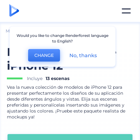
Mockups
Dispositivos
Mockup de iPhone
Would you like to change Renderforest language
to English?
Kit de Mockups de
No, thanks
CHANGE
iPhone 12
Incluye
13 escenas
Vea la nueva colección de modelos de iPhone 12 para
presentar perfectamente los diseños de su aplicación
desde diferentes ángulos y vistas. Elija sus escenas
preferidas y personalícelas insertando sus imágenes y
ajustando los colores. ¡Pruebe este paquete realista de
mockups ya!