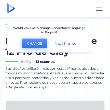
Mockups
Dispositivos
Mockup de iPhone
Would you like to change Renderforest language
to English?
Mockups de iPhone
No, thanks
CHANGE
12 Pro de Clay
Incluye
12 escenas
Sus diseños brillarán más con estos iPhones aislados y
fondos monocromáticos. Añada sus archivos multimedia
a sus pantallas preferidas y vea cómo nuestro editor hace
el resto. Promocione su nueva app o muestre su obra de
arte: ¡la elección es suya!