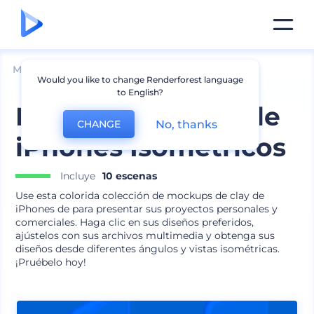
Mockups
Dispositivos
Mockup de iPhone
Would you like to change Renderforest language
to English?
Mockups de Clay de
No, thanks
CHANGE
iPhones Isométricos
Incluye
10 escenas
Use esta colorida colección de mockups de clay de
iPhones de para presentar sus proyectos personales y
comerciales. Haga clic en sus diseños preferidos,
ajústelos con sus archivos multimedia y obtenga sus
diseños desde diferentes ángulos y vistas isométricas.
¡Pruébelo hoy!