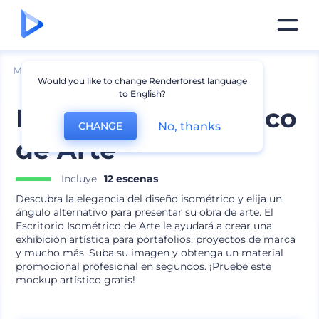
Mockups
Marca
Mockup de papelería
Would you like to change Renderforest language
to English?
Escritorio Isométrico
No, thanks
CHANGE
de Arte
Incluye
12 escenas
Descubra la elegancia del diseño isométrico y elija un
ángulo alternativo para presentar su obra de arte. El
Escritorio Isométrico de Arte le ayudará a crear una
exhibición artística para portafolios, proyectos de marca
y mucho más. Suba su imagen y obtenga un material
promocional profesional en segundos. ¡Pruebe este
mockup artístico gratis!