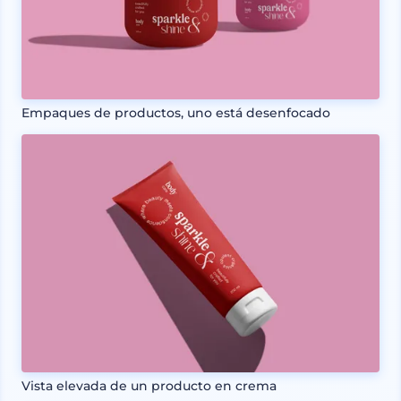
Empaques de productos, uno está desenfocado
Vista elevada de un producto en crema