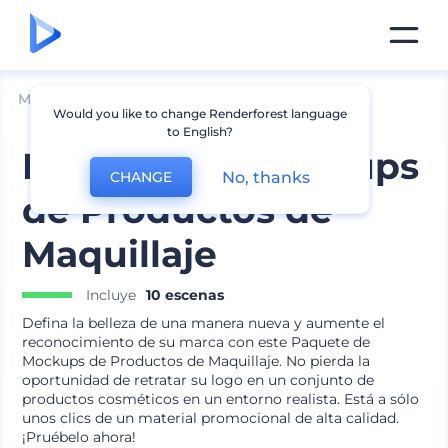
Mockups
Productos
Mockup de Cosméticos
Would you like to change Renderforest language
to English?
Paquete de Mockups
No, thanks
CHANGE
de Productos de
Maquillaje
Incluye
10 escenas
Defina la belleza de una manera nueva y aumente el
reconocimiento de su marca con este Paquete de
Mockups de Productos de Maquillaje. No pierda la
oportunidad de retratar su logo en un conjunto de
productos cosméticos en un entorno realista. Está a sólo
unos clics de un material promocional de alta calidad.
¡Pruébelo ahora!