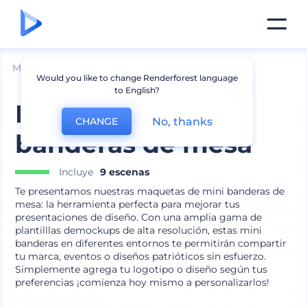
Mockups
Marca
Mockup de Bandera
Would you like to change Renderforest language
to English?
Mockups de mini
No, thanks
CHANGE
banderas de mesa
Incluye
9 escenas
Te presentamos nuestras maquetas de mini banderas de
mesa: la herramienta perfecta para mejorar tus
presentaciones de diseño. Con una amplia gama de
plantilllas demockups de alta resolución, estas mini
banderas en diferentes entornos te permitirán compartir
tu marca, eventos o diseños patrióticos sin esfuerzo.
Simplemente agrega tu logotipo o diseño según tus
preferencias ¡comienza hoy mismo a personalizarlos!