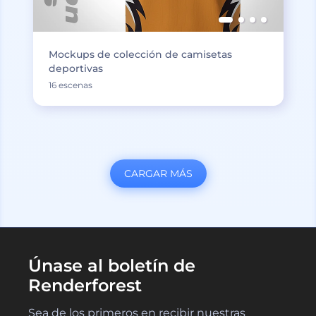
Mockups de colección de camisetas
deportivas
16 escenas
CARGAR MÁS
Únase al boletín de
Renderforest
Sea de los primeros en recibir nuestras