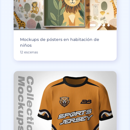
Mockups de pósters en habitación de
niños
12 escenas