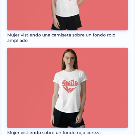
Mujer vistiendo una camiseta sobre un fondo rojo
ampliado
Mujer vistiendo sobre un fondo rojo cereza