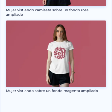
Mujer vistiendo camiseta sobre un fondo rosa
ampliado
Mujer vistiando sobre un fondo magenta ampliado