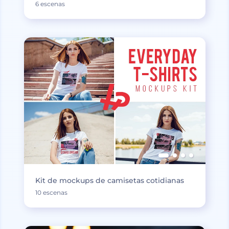
6 escenas
Kit de mockups de camisetas cotidianas
10 escenas