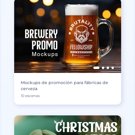
Mockups de promoción para fábricas de
cerveza
10 escenas