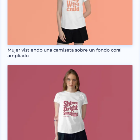
Mujer vistiendo una camiseta sobre un fondo coral
ampliado