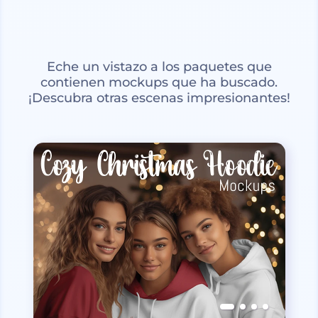
Eche un vistazo a los paquetes que
contienen mockups que ha buscado.
¡Descubra otras escenas impresionantes!