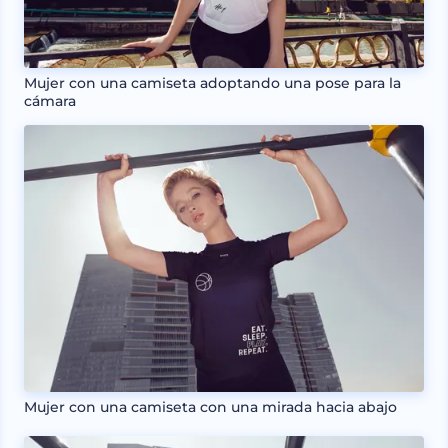
Mujer con una camiseta adoptando una pose para la
cámara
Mujer con una camiseta con una mirada hacia abajo