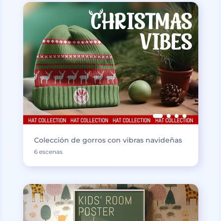
Colección de gorros con vibras navideñas
6 escenas