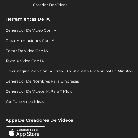
Creador De Videos
Herramientas De IA
Generador De Video Con IA
Crear Animaciones Con IA
Editor De Video Con IA
Texto A Video Con IA
Crear Página Web Con IA: Crear Un Sitio Web Profesional En Minutos
Generador De Nombres Para Empresas
Generador De Videos IA Para TikTok
YouTube Video Ideas
Apps De Creadores De Videos