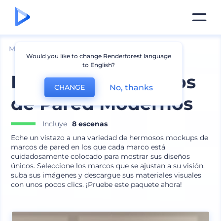
Mockups
Interior
Mockup de marcos
Would you like to change Renderforest language
to English?
Mockups de Marcos
No, thanks
CHANGE
de Pared Modernos
Incluye
8 escenas
Eche un vistazo a una variedad de hermosos mockups de
marcos de pared en los que cada marco está
cuidadosamente colocado para mostrar sus diseños
únicos. Seleccione los marcos que se ajustan a su visión,
suba sus imágenes y descargue sus materiales visuales
con unos pocos clics. ¡Pruebe este paquete ahora!