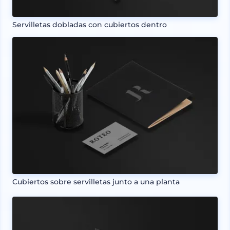
Servilletas dobladas con cubiertos dentro
Cubiertos sobre servilletas junto a una planta