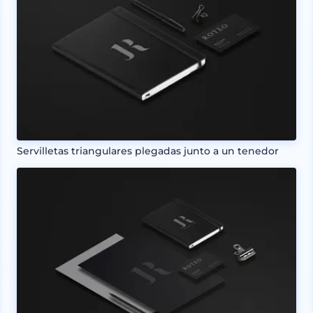
Servilletas triangulares plegadas junto a un tenedor