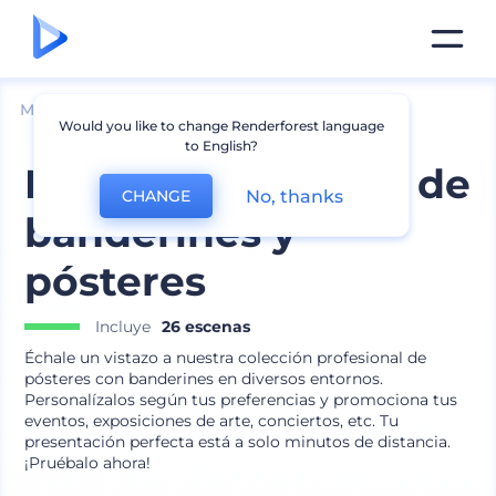
Mockups
Marca
Mockup de Póster
Would you like to change Renderforest language
to English?
Mockups Variados de
No, thanks
CHANGE
banderines y
pósteres
Incluye
26 escenas
Échale un vistazo a nuestra colección profesional de
pósteres con banderines en diversos entornos.
Personalízalos según tus preferencias y promociona tus
eventos, exposiciones de arte, conciertos, etc. Tu
presentación perfecta está a solo minutos de distancia.
¡Pruébalo ahora!