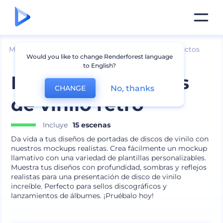
Mockups
Productos
Otros Mockups de Productos
Would you like to change Renderforest language
to English?
Mockups de discos
No, thanks
CHANGE
de vinilo retro
Incluye
15 escenas
Da vida a tus diseños de portadas de discos de vinilo con
nuestros mockups realistas. Crea fácilmente un mockup
llamativo con una variedad de plantillas personalizables.
Muestra tus diseños con profundidad, sombras y reflejos
realistas para una presentación de disco de vinilo
increíble. Perfecto para sellos discográficos y
lanzamientos de álbumes. ¡Pruébalo hoy!