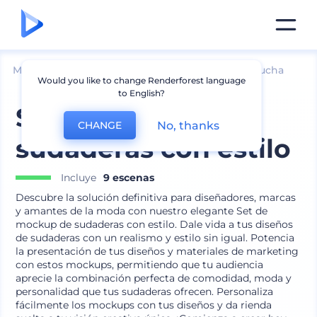
Mockups
Ropa
Mockup de sudadera con capucha
Would you like to change Renderforest language
to English?
Set de mockup de
No, thanks
CHANGE
sudaderas con estilo
Incluye
9 escenas
Descubre la solución definitiva para diseñadores, marcas
y amantes de la moda con nuestro elegante Set de
mockup de sudaderas con estilo. Dale vida a tus diseños
de sudaderas con un realismo y estilo sin igual. Potencia
la presentación de tus diseños y materiales de marketing
con estos mockups, permitiendo que tu audiencia
aprecie la combinación perfecta de comodidad, moda y
personalidad que tus sudaderas ofrecen. Personaliza
fácilmente los mockups con tus diseños y da rienda