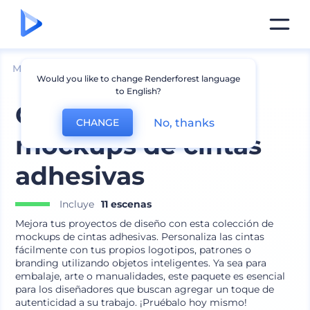
Mockups
Impresión
Mockup de Pegatinas
Would you like to change Renderforest language
to English?
Colección de
No, thanks
CHANGE
mockups de cintas
adhesivas
Incluye
11 escenas
Mejora tus proyectos de diseño con esta colección de
mockups de cintas adhesivas. Personaliza las cintas
fácilmente con tus propios logotipos, patrones o
branding utilizando objetos inteligentes. Ya sea para
embalaje, arte o manualidades, este paquete es esencial
para los diseñadores que buscan agregar un toque de
autenticidad a su trabajo. ¡Pruébalo hoy mismo!