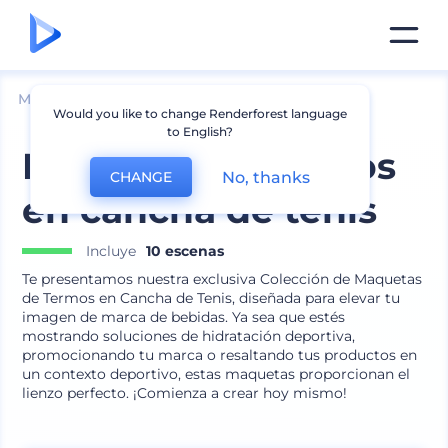
Mockups
Embalaje
Mockup de Botella
Would you like to change Renderforest language
to English?
Mockups de termos
No, thanks
CHANGE
en cancha de tenis
Incluye
10 escenas
Te presentamos nuestra exclusiva Colección de Maquetas
de Termos en Cancha de Tenis, diseñada para elevar tu
imagen de marca de bebidas. Ya sea que estés
mostrando soluciones de hidratación deportiva,
promocionando tu marca o resaltando tus productos en
un contexto deportivo, estas maquetas proporcionan el
lienzo perfecto. ¡Comienza a crear hoy mismo!